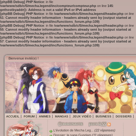
[phpBB Debug] PHP Notice
: in file
/var/www/sdb/c/5/mecha.legend/inc/compteur/compteur.php
on line
145
:
gethostbyaddr(): Address is not a valid IPv4 or IPv6 address
[phpBB Debug] PHP Notice
: in file
/var/www/sdb/c/5/mecha.legend/header.php
on line
51
:
Cannot modify header information - headers already sent by (output started at
/var/www/sdb/c/5/mecha.legend/inc/functions_forum.php:109)
[phpBB Debug] PHP Notice
: in file
/var/www/sdb/c/5/mecha.legend/header.php
on line
55
:
Cannot modify header information - headers already sent by (output started at
/var/www/sdb/c/5/mecha.legend/inc/functions_forum.php:109)
[phpBB Debug] PHP Notice
: in file
/var/www/sdb/c/5/mecha.legend/header.php
on line
57
:
Cannot modify header information - headers already sent by (output started at
/var/www/sdb/c/5/mecha.legend/inc/functions_forum.php:109)
Bienvenue invité(e) !
ACCUEIL
FORUM
ANIMES
MANGAS
JEUX VIDÉO
BUSINESS
DOSSIERS
L'évolution de Mecha Leg...
(22 réponses)
Dossier: la saga Gundam
(11 réponses)