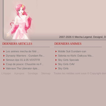
2007-2026 © Mecha Legend. Designé, Dé
DERNIERS ARTICLES
DERNIERS ANIMES
Les animes mecha de l'été ...
Mobile Suit Gundam-san
Dynasty Warriors : Gundam Re...
Sidonia no Kishi: Daikyuu Wa...
Simoun éps 01 à 05 VOSTFR
Sky Girls Specials
Coup de pouce: Chuushin no F...
Sky Girls OAV
Valvrave The Liberator épis...
Sky Girls
L'équipe
A propos
Sondage
Sitemap
Toutes les médias sont sous © Copyright donc 