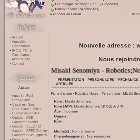
Les mangas Mazinger Z et ...
(1 réponse)
Bonsoir à tous !
(4 réponses)
»
Accéder au Forum
Rien 
Accueil
Actualités
Nouvelle adresse :
w
Partenariats
IRC & T'Chat
Flux d'actus
Nous rejoindr
Aidez le site
Contact
Misaki Senomiya - Robotics;No
PRÉSENTATION
PERSONNAGES
MECHANICS
ARTICLES
Animes
Fiche d'anime
›
Robotics;Notes
›
Personnage
› Misaki Se
Aquarion Evol
Break Blade
Nom :
Misaki Senomiya
Casshern Sins
Nom (JAP):
Misaki Senomiya (瀬乃宮 みさ希)
Code Geass: Akito...
Âge :
Inconnue
Eureka seven AO
Origine :
Gundam AGE
Rôle :
Gundam Unicorn
Gundam SEED HD
Gundam SEED Destiny
Mecha(s) :
Non renseigner
Gundam Build Fighters
Chara-designer(s) :
Non renseigner
Gyrozetter