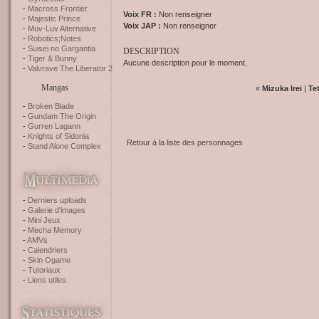
Macross Frontier
Voix FR :
Non renseigner
Majestic Prince
Voix JAP :
Non renseigner
Muv-Luv Alternative
Robotics;Notes
Suisei no Gargantia
DESCRIPTION
Tiger & Bunny
Aucune description pour le moment.
Valvrave The Liberator 2
Mangas
«
Mizuka Irei
|
Te
Broken Blade
Gundam The Origin
Gurren Lagann
Knights of Sidonia
Retour à la liste des personnages
Stand Alone Complex
Derniers uploads
Galerie d'images
Mini Jeux
Mecha Memory
AMVs
Calendriers
Skin Ogame
Tutoriaux
Liens utiles