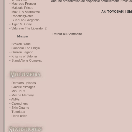
Aucune présentation de disponible actuellement.
Envie d
Macross Frontier
Majestic Prince
Aki TOYOSAKI
|
Sh
Muv-Luv Alternative
Robotics;Notes
Suisei no Gargantia
Tiger & Bunny
Valvrave The Liberator 2
Retour au Sommaire
Mangas
Broken Blade
Gundam The Origin
Gurren Lagann
Knights of Sidonia
Stand Alone Complex
Derniers uploads
Galerie d'images
Mini Jeux
Mecha Memory
AMVs
Calendriers
Skin Ogame
Tutoriaux
Liens utiles