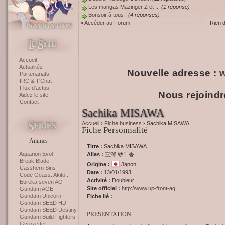
Les mangas Mazinger Z et ...
(1 réponse)
Bonsoir à tous !
(4 réponses)
»
Accéder au Forum
Rien 
Accueil
Actualités
Nouvelle adresse :
w
Partenariats
IRC & T'Chat
Flux d'actus
Nous rejoindr
Aidez le site
Contact
Sachika MISAWA
Accueil
›
Fiche business
› Sachika MISAWA
Fiche Personnalité
Animes
Titre :
Sachika MISAWA
Aquarion Evol
Alias :
三澤 紗千香
Break Blade
Origine :
Japon
Casshern Sins
Date :
13/01/1993
Code Geass: Akito...
Activité :
Doubleur
Eureka seven AO
Site officiel :
http://www.up-front-ag...
Gundam AGE
Gundam Unicorn
Fiche lié :
Gundam SEED HD
Gundam SEED Destiny
PRESENTATION
Gundam Build Fighters
Gyrozetter