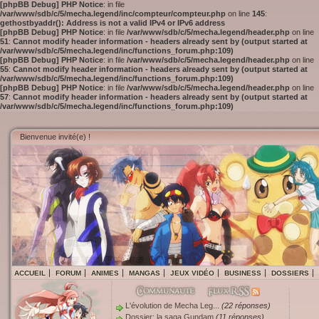
[phpBB Debug] PHP Notice
: in file
/var/www/sdb/c/5/mecha.legend/inc/compteur/compteur.php
on line
145
:
gethostbyaddr(): Address is not a valid IPv4 or IPv6 address
[phpBB Debug] PHP Notice
: in file
/var/www/sdb/c/5/mecha.legend/header.php
on line
51
:
Cannot modify header information - headers already sent by (output started at
/var/www/sdb/c/5/mecha.legend/inc/functions_forum.php:109)
[phpBB Debug] PHP Notice
: in file
/var/www/sdb/c/5/mecha.legend/header.php
on line
55
:
Cannot modify header information - headers already sent by (output started at
/var/www/sdb/c/5/mecha.legend/inc/functions_forum.php:109)
[phpBB Debug] PHP Notice
: in file
/var/www/sdb/c/5/mecha.legend/header.php
on line
57
:
Cannot modify header information - headers already sent by (output started at
/var/www/sdb/c/5/mecha.legend/inc/functions_forum.php:109)
Bienvenue invité(e) !
ACCUEIL
FORUM
ANIMES
MANGAS
JEUX VIDÉO
BUSINESS
DOSSIERS
L'évolution de Mecha Leg...
(22 réponses)
Dossier: la saga Gundam
(11 réponses)