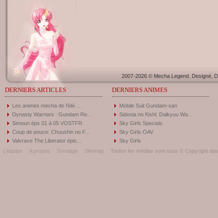
2007-2026 © Mecha Legend. Designé, Dé
DERNIERS ARTICLES
DERNIERS ANIMES
Les animes mecha de l'été ...
Mobile Suit Gundam-san
Dynasty Warriors : Gundam Re...
Sidonia no Kishi: Daikyuu Wa...
Simoun éps 01 à 05 VOSTFR
Sky Girls Specials
Coup de pouce: Chuushin no F...
Sky Girls OAV
Valvrave The Liberator épis...
Sky Girls
L'équipe
A propos
Sondage
Sitemap
Toutes les médias sont sous © Copyright donc 