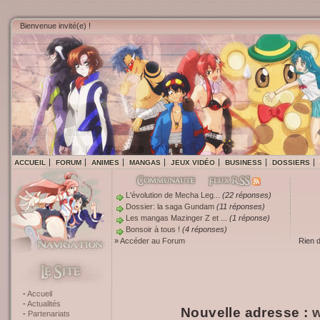
Bienvenue invité(e) !
ACCUEIL
FORUM
ANIMES
MANGAS
JEUX VIDÉO
BUSINESS
DOSSIERS
L'évolution de Mecha Leg...
(22 réponses)
Dossier: la saga Gundam
(11 réponses)
Les mangas Mazinger Z et ...
(1 réponse)
Bonsoir à tous !
(4 réponses)
»
Accéder au Forum
Rien 
Accueil
Actualités
Nouvelle adresse :
w
Partenariats