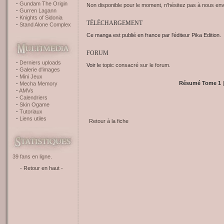
Gundam The Origin
Non disponible pour le moment, n'hésitez pas à nous envo
Gurren Lagann
Knights of Sidonia
TÉLÉCHARGEMENT
Stand Alone Complex
Ce manga est publié en france par l'éditeur Pika Edition.
FORUM
Derniers uploads
Voir le
topic consacré sur le forum
.
Galerie d'images
Mini Jeux
Résumé Tome 1
|
Mecha Memory
AMVs
Calendriers
Skin Ogame
Tutoriaux
Liens utiles
Retour à la fiche
39 fans en ligne.
- Retour en haut -