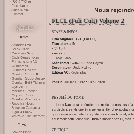
IRC & T'Chat
Flux d'actus
Nous rejoindr
Aidez le site
Contact
FLCL (Fuli Culi) Volume 2
Accueil
›
Fiche de manga
›
FLCL (Fuli Culi)
› Volume 2
STAFF & INFOS
Animes
Titre original:
FLCL (Fuli Culi)
Titre alternatif:
Aquarion Evol
- フリクリ
Break Blade
- Furi Kuri
Casshern Sins
Code Geass: Akito...
- Fooly Cooly
Eureka seven AO
Scénariste:
GAINAX
,
Ueda Hajime
Gundam AGE
Dessinateur:
Ueda Hajime
Gundam Unicorn
Editeur VO:
Kodansha
Gundam SEED HD
Gundam SEED Destiny
Paru le
20/11/2003 chez
Pika Edition
.
Gundam Build Fighters
Gyrozetter
Macross Frontier
Majestic Prince
RÉSUMÉ DU TOME
Muv-Luv Alternative
Robotics;Notes
Le jeune Naota est un écolier comme les autres, jusqu’au
Suisei no Gargantia
surgit dans sa vie une étrange jeune fille, chevauchant u
Tiger & Bunny
qui lui assène un violent coup de guitare sur le front, le 
Valvrave The Liberator 2
seulement cette jeune fille, Haruko habite chez lui, mais q
Mangas
CRITIQUE
Broken Blade