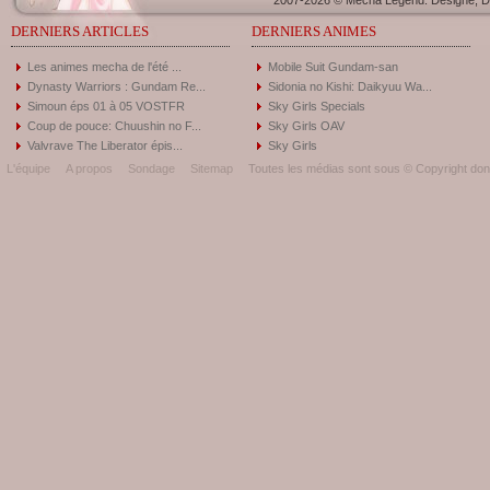
2007-2026 © Mecha Legend. Designé, Dé
DERNIERS ARTICLES
DERNIERS ANIMES
Les animes mecha de l'été ...
Mobile Suit Gundam-san
Dynasty Warriors : Gundam Re...
Sidonia no Kishi: Daikyuu Wa...
Simoun éps 01 à 05 VOSTFR
Sky Girls Specials
Coup de pouce: Chuushin no F...
Sky Girls OAV
Valvrave The Liberator épis...
Sky Girls
L'équipe
A propos
Sondage
Sitemap
Toutes les médias sont sous © Copyright donc 