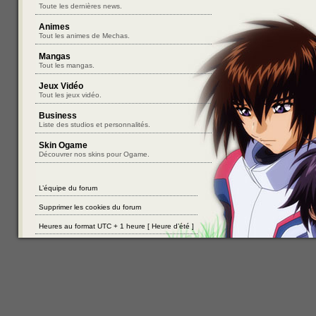
Toute les dernières news.
Animes
Tout les animes de Mechas.
Mangas
Tout les mangas.
Jeux Vidéo
Tout les jeux vidéo.
Business
Liste des studios et personnalités.
Skin Ogame
Découvrer nos skins pour Ogame.
L’équipe du forum
Supprimer les cookies du forum
Heures au format UTC + 1 heure [ Heure d’été ]