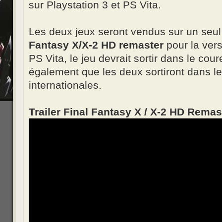
sur Playstation 3 et PS Vita.
Les deux jeux seront vendus sur un seu
Fantasy X/X-2 HD remaster
pour la ver
PS Vita, le jeu devrait sortir dans le cou
également que les deux sortiront dans le
internationales.
Trailer Final Fantasy X / X-2 HD Remas