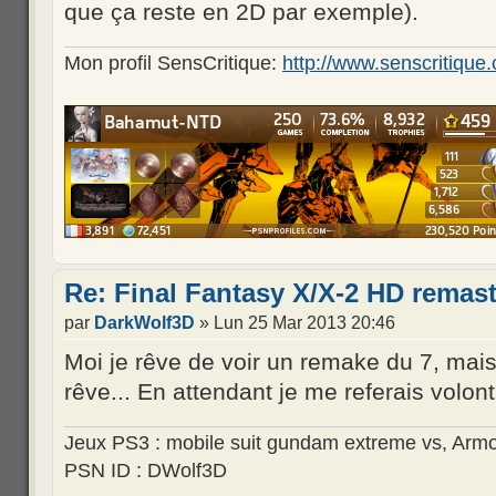
que ça reste en 2D par exemple).
Mon profil SensCritique:
http://www.senscritiq
Re: Final Fantasy X/X-2 HD remast
par
DarkWolf3D
» Lun 25 Mar 2013 20:46
Moi je rêve de voir un remake du 7, mais
rêve... En attendant je me referais volont
Jeux PS3 : mobile suit gundam extreme vs, Arm
PSN ID : DWolf3D