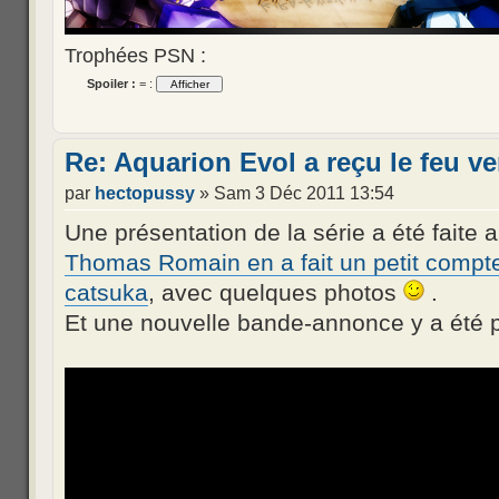
Trophées PSN :
Spoiler :
= :
Re: Aquarion Evol a reçu le feu ve
par
hectopussy
» Sam 3 Déc 2011 13:54
Une présentation de la série a été faite
Thomas Romain en a fait un petit compte
catsuka
, avec quelques photos
.
Et une nouvelle bande-annonce y a été p