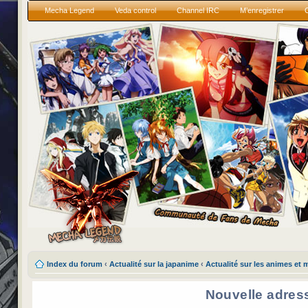
Mecha Legend
Veda control
Channel IRC
M’enregistrer
Index du forum
‹
Actualité sur la japanime
‹
Actualité sur les animes et
Nouvelle adres