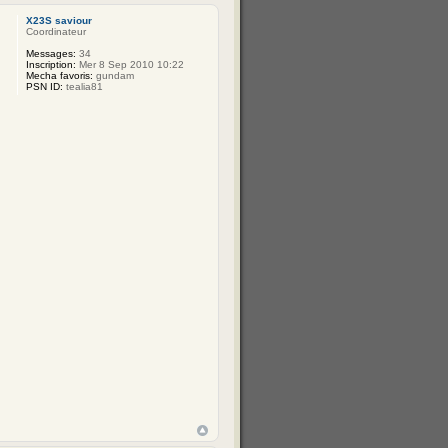
X23S saviour
Coordinateur
Messages:
34
Inscription:
Mer 8 Sep 2010 10:22
Mecha favoris:
gundam
PSN ID:
tealia81