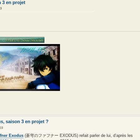
 3 en projet
03
, saison 3 en projet ?
03
fner Exodus
(蒼穹のファフナー EXODUS) refait parler de lui, d’après les