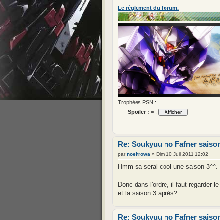
Le règlement du forum.
Trophées PSN :
Spoiler :
= :
Re: Soukyuu no Fafner saison
par
noeltrowa
» Dim 10 Juil 2011 12:02
Hmm sa serai cool une saison 3^^.
Donc dans l'ordre, il faut regarder 
et la saison 3 après?
Re: Soukyuu no Fafner saison