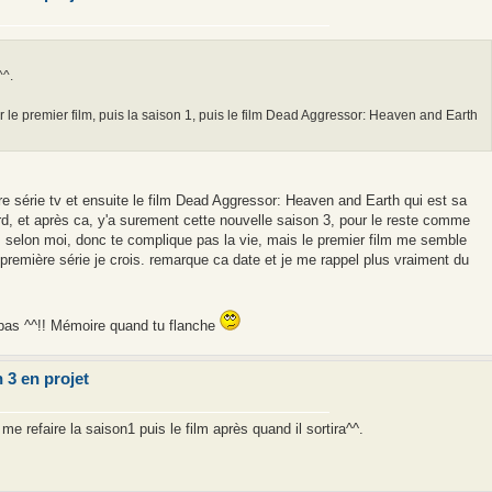
^^.
er le premier film, puis la saison 1, puis le film Dead Aggressor: Heaven and Earth
re série tv et ensuite le film Dead Aggressor: Heaven and Earth qui est sa
d, et après ca, y'a surement cette nouvelle saison 3, pour le reste comme
s selon moi, donc te complique pas la vie, mais le premier film me semble
première série je crois. remarque ca date et je me rappel plus vraiment du
u pas ^^!! Mémoire quand tu flanche
 3 en projet
 refaire la saison1 puis le film après quand il sortira^^.