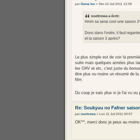
par
Ozma lee
» Dim 10 Juil 2011 12:58
noeltrowa a écrit:
Hmm sa serai cool une saison 3
Donc dans l'ordre, il faut regard
et la saison 3 après?
Le plus simple est de voir la premiè
suite mais quelques années plus tar
les OAV et etc, c'est juste du bonu
être plus ou moins un résumé de la 
film.
Du coup je sais plus si je l'ai vu o
Re: Soukyuu no Fafner saison
par
noeltrowa
» Lun 11 Juil 2011 00:07
OK^^, merci donc je peux au moins me