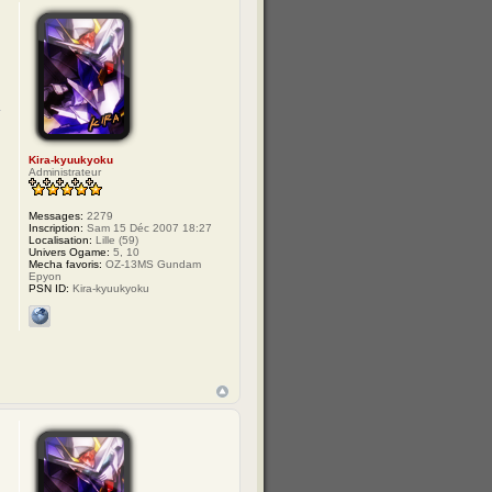
Kira-kyuukyoku
Administrateur
Messages:
2279
Inscription:
Sam 15 Déc 2007 18:27
Localisation:
Lille (59)
Univers Ogame:
5, 10
Mecha favoris:
OZ-13MS Gundam
Epyon
PSN ID:
Kira-kyuukyoku