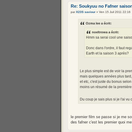
Re: Soukyuu no Fafner saison
par
X23S saviour
» Ven 15 Juil 2011 22:16
Ozma lee a écrit:
noeltrowa a écrit:
Hmm sa serai cool une saiso
Donc dans l'ordre, il faut re
Earth et la saison 3 après?
Le plus simple est de voir la pre
mais quelques années plus tard, 
et etc, c'est juste du bonus selo
moins un résumé de la première s
Du coup je sais plus si je l'ai v
le premier film se passe si je me so
des fafner c'est les premier quoi me 