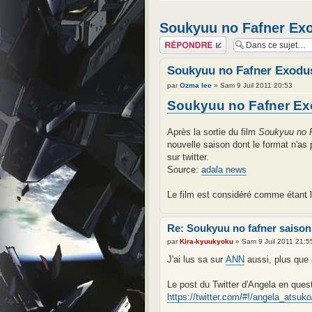
Soukyuu no Fafner Exo
Répondre
Soukyuu no Fafner Exodus,
par
Ozma lee
» Sam 9 Juil 2011 20:53
Soukyuu no Fafner Ex
Après la sortie du film
Soukyuu no F
nouvelle saison dont le format n'as 
sur twitter.
Source:
adala news
Le film est considéré comme étant l
Re: Soukyuu no fafner saison 
par
Kira-kyuukyoku
» Sam 9 Juil 2011 21:5
J'ai lus sa sur
ANN
aussi, plus que 
Le post du Twitter d'Angela en quest
https://twitter.com/#!/angela_atsuko