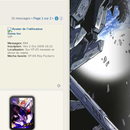
15 messages •
Page
1
sur
2
•
1
2
Ozma lee
VIP
Messages:
684
Inscription:
Ven 2 Oct 2009 19:21
Localisation:
Sur VF-25 messiah et
shoot du vajras
Mecha favoris:
VF-0S Roy Focker's