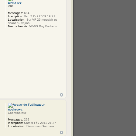
Ozma lee
VIP
Messages:
684
Inscription:
Ven 2 Oct 2009 19:21
Localisation:
Sur VF-25 messiah et
shoot du vajras
Mecha favoris:
VF-0S Roy Focker's
noeltrowa
Coordinateur
Messages:
292
Inscription:
Sam 5 Fév 2011 21:37
Localisation:
Dans mon Gundam