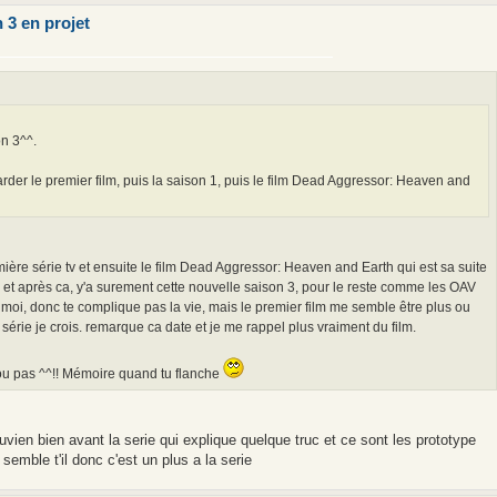
 3 en projet
n 3^^.
garder le premier film, puis la saison 1, puis le film Dead Aggressor: Heaven and
mière série tv et ensuite le film Dead Aggressor: Heaven and Earth qui est sa suite
et après ca, y'a surement cette nouvelle saison 3, pour le reste comme les OAV
n moi, donc te complique pas la vie, mais le premier film me semble être plus ou
érie je crois. remarque ca date et je me rappel plus vraiment du film.
u ou pas ^^!! Mémoire quand tu flanche
uvien bien avant la serie qui explique quelque truc et ce sont les prototype
semble t'il donc c'est un plus a la serie