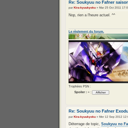
Re: Soukyuu no Fafner saison
par
Kira-kyuukyoku
» Mar 25 Oct 2011 17:
Nop, rien a l'heure actuel. ^^
Le règlement du forum.
Trophées PSN :
Spoiler :
= :
Re: Soukyuu no Fafner Exodus
par
Kira-kyuukyoku
» Mer 12 Sep 2012 12:
Déterrage de topic,
Soukyuu no Fa