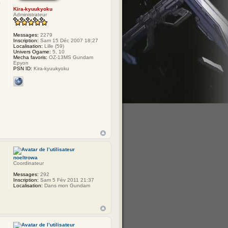
Kira-kyuukyoku
Administrateur
Messages:
2279
Inscription:
Sam 15 Déc 2007 18:27
Localisation:
Lille (59)
Univers Ogame:
5, 10
Mecha favoris:
OZ-13MS Gundam
Epyon
PSN ID:
Kira-kyuukyoku
noeltrowa
Coordinateur
Messages:
292
Inscription:
Sam 5 Fév 2011 21:37
Localisation:
Dans mon Gundam