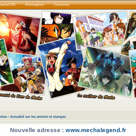
hannel IRC
M’enregistrer
Connexion
anime
‹
Actualité sur les animes et mangas
Nouvelle adresse :
www.mechalegend.fr