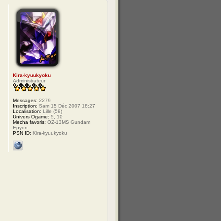
Kira-kyuukyoku
Administrateur
Messages:
2279
Inscription:
Sam 15 Déc 2007 18:27
Localisation:
Lille (59)
Univers Ogame:
5, 10
Mecha favoris:
OZ-13MS Gundam
Epyon
PSN ID:
Kira-kyuukyoku