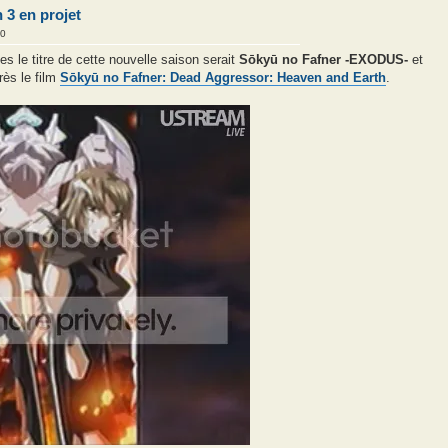
 3 en projet
00
tes le titre de cette nouvelle saison serait
Sōkyū no Fafner -EXODUS-
et
rès le film
Sōkyū no Fafner: Dead Aggressor: Heaven and Earth
.