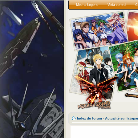
Mecha Legend
Veda control
C
Index du forum
‹
Actualité sur la jap