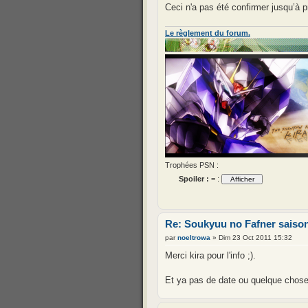
Ceci n'a pas été confirmer jusqu’à 
Le règlement du forum.
Trophées PSN :
Spoiler :
= :
Re: Soukyuu no Fafner saison
par
noeltrowa
» Dim 23 Oct 2011 15:32
Merci kira pour l'info ;).
Et ya pas de date ou quelque chos