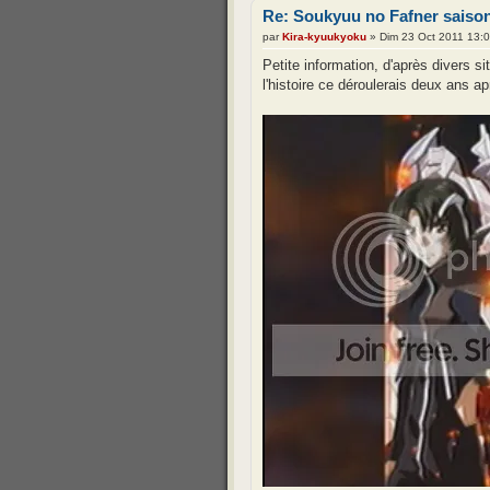
Re: Soukyuu no Fafner saison
par
Kira-kyuukyoku
» Dim 23 Oct 2011 13:
Petite information, d'après divers si
l'histoire ce déroulerais deux ans ap