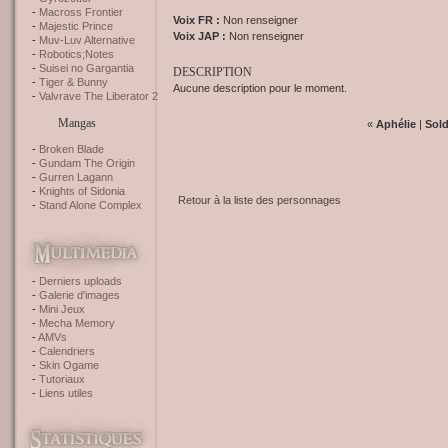
Macross Frontier
Voix FR :
Non renseigner
Majestic Prince
Voix JAP :
Non renseigner
Muv-Luv Alternative
Robotics;Notes
Suisei no Gargantia
DESCRIPTION
Tiger & Bunny
Aucune description pour le moment.
Valvrave The Liberator 2
Mangas
«
Aphélie
|
Sold
Broken Blade
Gundam The Origin
Gurren Lagann
Knights of Sidonia
Retour à la liste des personnages
Stand Alone Complex
Derniers uploads
Galerie d'images
Mini Jeux
Mecha Memory
AMVs
Calendriers
Skin Ogame
Tutoriaux
Liens utiles