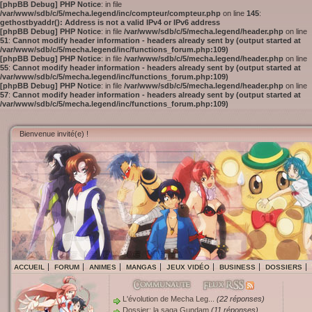
[phpBB Debug] PHP Notice
: in file
/var/www/sdb/c/5/mecha.legend/inc/compteur/compteur.php
on line
145
:
gethostbyaddr(): Address is not a valid IPv4 or IPv6 address
[phpBB Debug] PHP Notice
: in file
/var/www/sdb/c/5/mecha.legend/header.php
on line
51
:
Cannot modify header information - headers already sent by (output started at
/var/www/sdb/c/5/mecha.legend/inc/functions_forum.php:109)
[phpBB Debug] PHP Notice
: in file
/var/www/sdb/c/5/mecha.legend/header.php
on line
55
:
Cannot modify header information - headers already sent by (output started at
/var/www/sdb/c/5/mecha.legend/inc/functions_forum.php:109)
[phpBB Debug] PHP Notice
: in file
/var/www/sdb/c/5/mecha.legend/header.php
on line
57
:
Cannot modify header information - headers already sent by (output started at
/var/www/sdb/c/5/mecha.legend/inc/functions_forum.php:109)
Bienvenue invité(e) !
ACCUEIL
FORUM
ANIMES
MANGAS
JEUX VIDÉO
BUSINESS
DOSSIERS
L'évolution de Mecha Leg...
(22 réponses)
Dossier: la saga Gundam
(11 réponses)