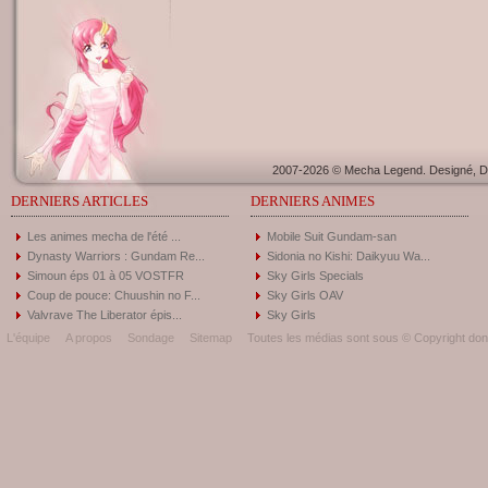
2007-2026 © Mecha Legend. Designé, Dé
DERNIERS ARTICLES
DERNIERS ANIMES
Les animes mecha de l'été ...
Mobile Suit Gundam-san
Dynasty Warriors : Gundam Re...
Sidonia no Kishi: Daikyuu Wa...
Simoun éps 01 à 05 VOSTFR
Sky Girls Specials
Coup de pouce: Chuushin no F...
Sky Girls OAV
Valvrave The Liberator épis...
Sky Girls
L'équipe
A propos
Sondage
Sitemap
Toutes les médias sont sous © Copyright donc 