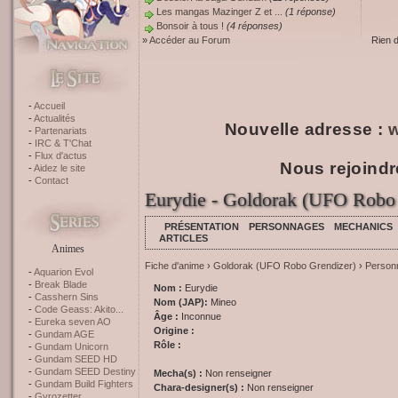
Les mangas Mazinger Z et ...
(1 réponse)
Bonsoir à tous !
(4 réponses)
»
Accéder au Forum
Rien 
Accueil
Actualités
Nouvelle adresse :
w
Partenariats
IRC & T'Chat
Flux d'actus
Nous rejoindr
Aidez le site
Contact
Eurydie - Goldorak (UFO Robo 
PRÉSENTATION
PERSONNAGES
MECHANICS
ARTICLES
Animes
Fiche d'anime
›
Goldorak (UFO Robo Grendizer)
›
Person
Aquarion Evol
Break Blade
Nom :
Eurydie
Casshern Sins
Nom (JAP):
Mineo
Code Geass: Akito...
Âge :
Inconnue
Eureka seven AO
Origine :
Gundam AGE
Rôle :
Gundam Unicorn
Gundam SEED HD
Gundam SEED Destiny
Mecha(s) :
Non renseigner
Gundam Build Fighters
Chara-designer(s) :
Non renseigner
Gyrozetter