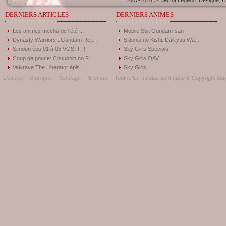
2007-2026 © Mecha Legend. Designé, Dé
DERNIERS ARTICLES
DERNIERS ANIMES
Les animes mecha de l'été ...
Mobile Suit Gundam-san
Dynasty Warriors : Gundam Re...
Sidonia no Kishi: Daikyuu Wa...
Simoun éps 01 à 05 VOSTFR
Sky Girls Specials
Coup de pouce: Chuushin no F...
Sky Girls OAV
Valvrave The Liberator épis...
Sky Girls
L'équipe
A propos
Sondage
Sitemap
Toutes les médias sont sous © Copyright donc 