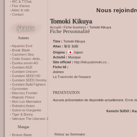
IRC & T'Chat
Flux d'actus
Nous rejoindr
Aidez le site
Contact
Tomoki Kikuya
Accueil
›
Fiche business
› Tomoki Kikuya
Fiche Personnalité
Animes
Titre :
Tomoki Kikuya
Aquarion Evol
Alias :
菊谷 知樹
Break Blade
Origine :
Japon
Casshern Sins
Activité :
Musique
Code Geass: Akito...
Site officiel :
http://kikuyatomoki.co...
Eureka seven AO
Fiche lié :
Gundam AGE
Gundam Unicorn
Animes
Gundam SEED HD
La Traversée de l'espace
Gundam SEED Destiny
Gundam Build Fighters
Gyrozetter
PRESENTATION
Macross Frontier
Majestic Prince
Aucune présentation de disponible actuellement.
Envie d
Muv-Luv Alternative
Robotics;Notes
Suisei no Gargantia
Kenichi SUDO
|
Ka
Tiger & Bunny
Valvrave The Liberator 2
Mangas
Retour au Sommaire
Broken Blade