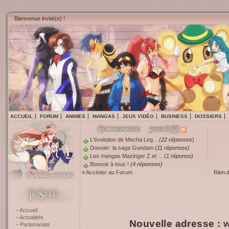
Bienvenue invité(e) !
ACCUEIL
FORUM
ANIMES
MANGAS
JEUX VIDÉO
BUSINESS
DOSSIERS
L'évolution de Mecha Leg...
(22 réponses)
Dossier: la saga Gundam
(11 réponses)
Les mangas Mazinger Z et ...
(1 réponse)
Bonsoir à tous !
(4 réponses)
»
Accéder au Forum
Rien 
Accueil
Actualités
Nouvelle adresse :
w
Partenariats